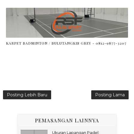
KARPET BADMINTON / BULUTANGKIS GREY - 0812-9877-3207
Posting Lebih Baru
Posting Lama
PEMASANGAN LAINNYA
Ukuran Lapangan Padel: