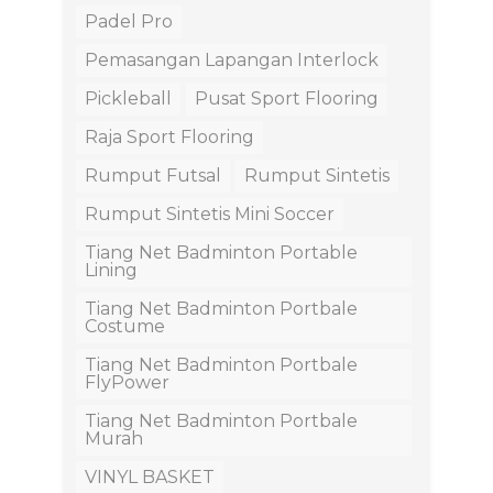
Padel Pro
Pemasangan Lapangan Interlock
Pickleball
Pusat Sport Flooring
Raja Sport Flooring
Rumput Futsal
Rumput Sintetis
Rumput Sintetis Mini Soccer
Tiang Net Badminton Portable
Lining
Tiang Net Badminton Portbale
Costume
Tiang Net Badminton Portbale
FlyPower
Tiang Net Badminton Portbale
Murah
VINYL BASKET