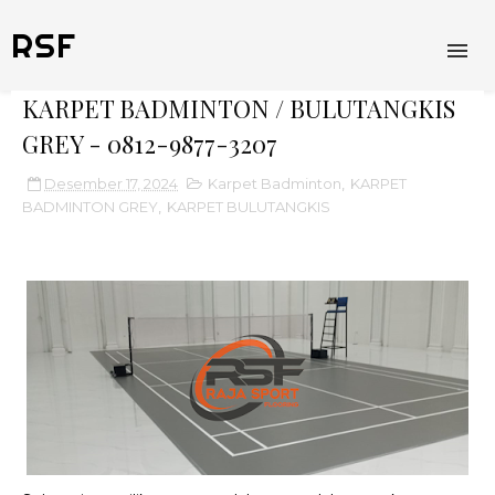
RSF
KARPET BADMINTON / BULUTANGKIS
GREY - 0812-9877-3207
Desember 17, 2024
Karpet Badminton
,
KARPET
BADMINTON GREY
,
KARPET BULUTANGKIS