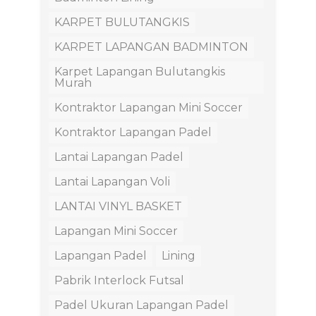
KARPET BULUTANGKIS
KARPET LAPANGAN BADMINTON
Karpet Lapangan Bulutangkis
Murah
Kontraktor Lapangan Mini Soccer
Kontraktor Lapangan Padel
Lantai Lapangan Padel
Lantai Lapangan Voli
LANTAI VINYL BASKET
Lapangan Mini Soccer
Lapangan Padel
Lining
Pabrik Interlock Futsal
Padel Ukuran Lapangan Padel