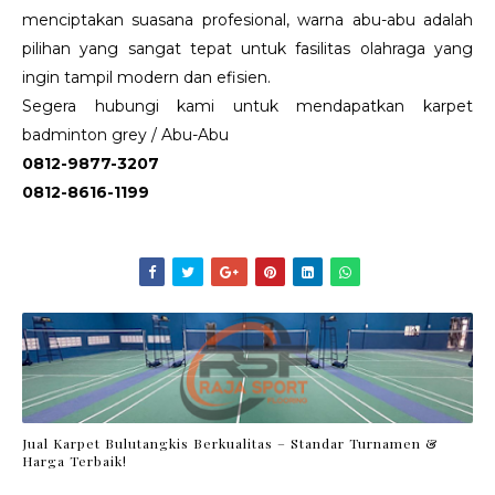
menciptakan suasana profesional, warna abu-abu adalah
pilihan yang sangat tepat untuk fasilitas olahraga yang
ingin tampil modern dan efisien.
Segera hubungi kami untuk mendapatkan karpet
badminton grey / Abu-Abu
0812-9877-3207
0812-8616-1199
Jual Karpet Bulutangkis Berkualitas – Standar Turnamen &
Harga Terbaik!